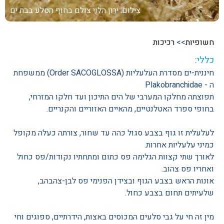
צילום: ירון הלוי
צולם בחוף הסלע בבת ים
חשופיות
>>
רכיכות
כללי:
חיננית-ים מסדרת העלעליות (Order SACOGLOSSA) ממשפחת
ה - Plakobranchidae
תפוצתה מחלקו המערבי של הים התיכון ועד חלקו המזרחי,
בחופי ספרד האטלנטיים, מהאיים האזוריים והקנריים.
לעלעלית זו גוף בצבע סגול כהה עד שחור, צורתה כעלה מקופל
כמיני עלעליות אחרות.
לאורך שתי קצוות הגלימה פס כתום ומתחתיו נקודות/פס כחול
ואחריו פס צהוב.
אונות הראש בצבע הגוף ובצידן הפנימי פס לבן-צהבהב,
שלעיתים תחום בצבע כחול.
מין זה חי על גבי סלעים המכוסים באצות, הידרתיים, ספוגים וחי