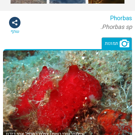
Phorbas
Phorbas sp.
שתף
תמונות
צילום: שבי רוטמן
צולם בסטיל אחי כידון