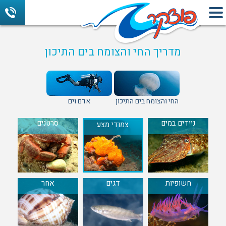
מדריך החי והצומח בים התיכון
החי והצומח בים התיכון
אדם וים
ניידים במים
סרטנים
צמודי מצע
חשופיות
דגים
אחר