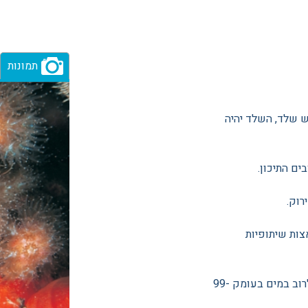
תמונות
ש שלד, השלד יהיה
ים התיכון.
רוק.
צות שיתופיות
צורת ה-zooxanthellate נפוצה יותר באוקיינוס הפסיפי, וחיה לרוב במים בעומק 99-