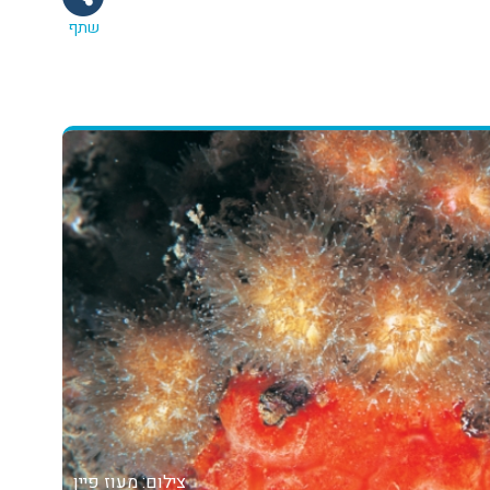
שתף
צילום: מעוז פיין