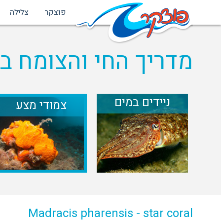
פוצקר
צלילה
מדריך החי והצומח בי
ניידים במים
צמודי מצע
Madracis pharensis - star coral