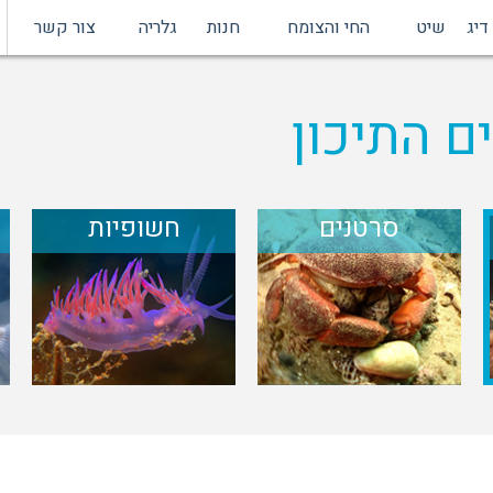
דיג
שיט
החי והצומח
חנות
גלריה
צור קשר
ם התיכון
סרטנים
חשופיות