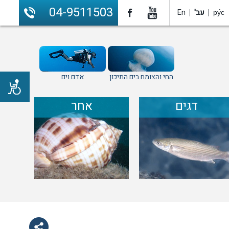
04-9511503
ру́с
עב'
En
החי והצומח בים התיכון
אדם וים
דגים
אחר