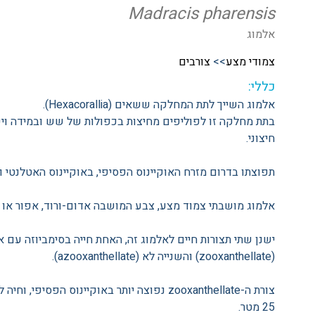
Madracis pharensis
אלמוג
צמודי מצע
>>
צורבים
כללי:
אלמוג השייך לתת המחלקה ששאים (Hexacorallia).
בתת מחלקה זו לפוליפים מחיצות בכפולות של שש ובמידה וי
חיצוני.
תפוצתו בדרום מזרח האוקיינוס הפסיפי, באוקיינוס האטלנטי וב
אלמוג מושבתי צמוד מצע, צבע המושבה אדום-ורוד, אפור או י
ישנן שתי תצורות חיים לאלמוג זה, האחת חייה בסימביוזה עם א
(zooxanthellate) והשנייה לא (azooxanthellate).
25 מטר.