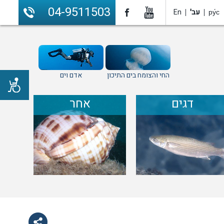
04-9511503
ру́с
עב'
En
החי והצומח בים התיכון
אדם וים
דגים
אחר