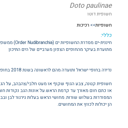
Doto paulinae
חשופית דוטו
חשופיות
>>
רכיכות
כללי:
חיננית-ים מסדרת החשופיות ים (Order Nudibranchia) ממשפחת ה Dotidae
מתועדת בעיקר מהחופים הצפון מערביים של הים התיכון
נדירה בחופי ישראל ותועדה מהם לראשונה בשנת 2018 בחופי תל אביב.
חשופית קטנה, צבע הגוף שקוף או מעט חלבי/צהבהב, על הגב
או כתם חום מאורך עד קדמת הראש.על אונות הגב נקודות חומו
המסודרות בשלוש שורות. מחושי הראש בעלות גירגור לבן ובבסי
הן יכולות לכווץ את המחושים.
צילום: ירון הלוי
צולם בחוף גורדון