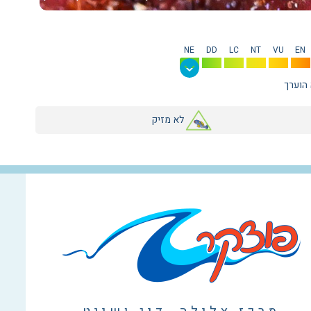
NE
DD
LC
NT
VU
EN
 הוערך
לא מזיק