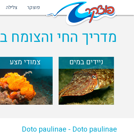
פוצקר
צלילה
מדריך החי והצומח בי
ניידים במים
צמודי מצע
Doto paulinae - Doto paulinae