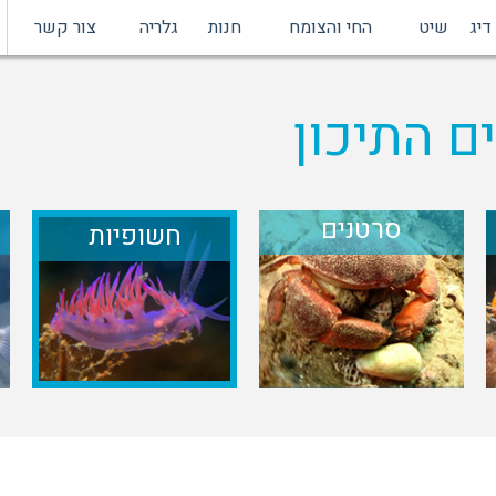
דיג
שיט
החי והצומח
חנות
גלריה
צור קשר
ם התיכון
סרטנים
חשופיות