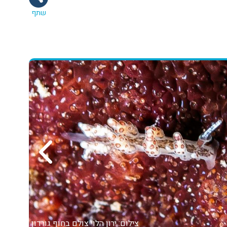
שתף
צילום: ירון הלוי
צולם בחוף גורדון