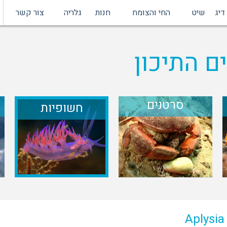
דיג
שיט
החי והצומח
חנות
גלריה
צור קשר
ם התיכון
סרטנים
חשופיות
Aplysia