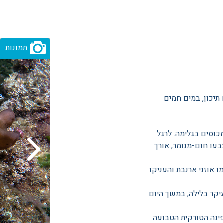
תמונות
 תיכון, במים חמים
מכוסים בגלימה. לרגל
בעו חום-מנומר, אורך
 אוזני ארנבת והעניקו
יקר בלילה, במשך היום
פינה הטורקית הטבועה
צילום: יגאל שטסל
צולם בחוף אכזיב