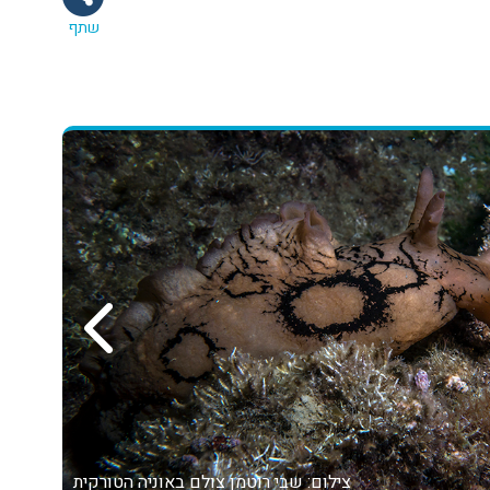
שתף
צילום: שבי רוטמן
צולם באוניה הטורקית