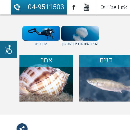
04-9511503
ру́с
עב'
En
החי והצומח בים התיכון
אדם וים
דגים
אחר