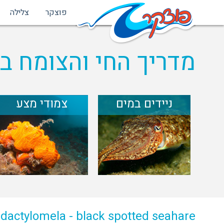
פוצקר
צלילה
מדריך החי והצומח בי
ניידים במים
צמודי מצע
 dactylomela - black spotted seahare