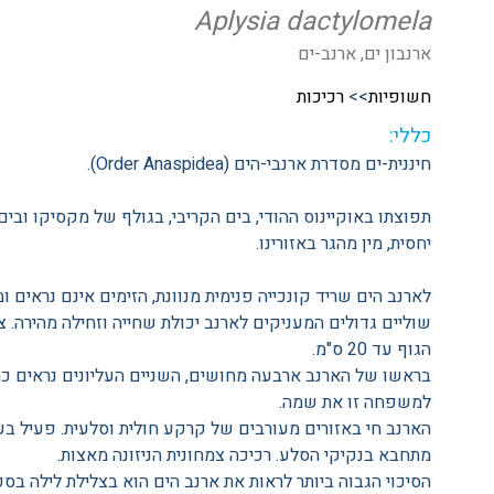
Aplysia dactylomela
ארנבון ים, ארנב-ים
חשופיות
>>
רכיכות
כללי:
חיננית-ים מסדרת ארנבי-הים (Order Anaspidea).
תפוצתו באוקיינוס ההודי, בים הקריבי, בגולף של מקסיקו ובים
יחסית, מין מהגר באזורינו.
לארנב הים שריד קונכייה פנימית מנוונת, הזימים אינם נראים ו
שוליים גדולים המעניקים לארנב יכולת שחייה וזחילה מהירה. צ
הגוף עד 20 ס"מ.
בראשו של הארנב ארבעה מחושים, השניים העליונים נראים כמו
למשפחה זו את שמה.
הארנב חי באזורים מעורבים של קרקע חולית וסלעית. פעיל בע
מתחבא בנקיקי הסלע. רכיכה צמחונית הניזונה מאצות.
הסיכוי הגבוה ביותר לראות את ארנב הים הוא בצלילת לילה בס
צילום: שבי רוטמן
צולם באוניה הטורקית