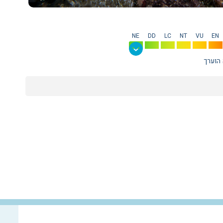
NE
DD
LC
NT
VU
EN
 הוערך