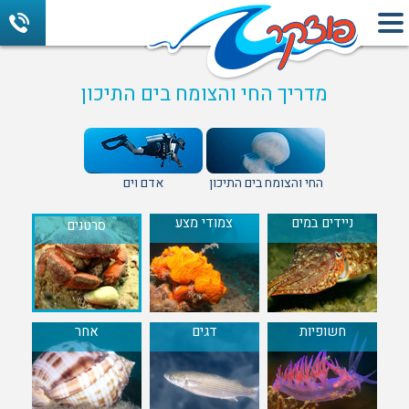
מדריך החי והצומח בים התיכון
החי והצומח בים התיכון
אדם וים
ניידים במים
צמודי מצע
סרטנים
חשופיות
דגים
אחר