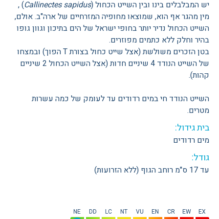
יש המבלבלים בינו ובין השייט הכחול (
Callinectes sapidus
) ,
מין מהגר אף הוא, שמוצאו מחופיה המזרחיים של ארה"ב. אולם,
השייט הכחול נדיר יותר בחופי ישראל של הים בתיכון וגוון גופו
בהיר וחלק ללא כתמים מפוזרים.
בטן הזכרים משולשת (אצל שייט כחול בצורת T הפוך) ובמצחו
של השייט הנודד 4 שיניים חדות (אצל השייט הכחול 2 שיניים
קהות).
השייט הנודד חי במים רדודים עד לעומק של כמה עשרות
מטרים.
בית גידול:
מים רדודים
גודל:
עד 17 ס"מ רוחב הגוף (ללא הזרועות)
NE
DD
LC
NT
VU
EN
CR
EW
EX