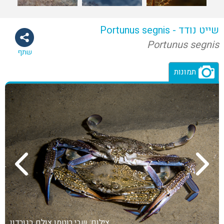
שייט נודד - Portunus segnis
Portunus segnis
שתף
תמונות
צילום: שבי רוטמן
צולם בגורדון