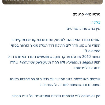
סרטנים
>>
סרטנים
כללי:
מין במשפחת השייטים.
השייט הנודד הוא מהגר לספסי, תפוצתו המקורית באוקיינוס
ההודי והשקט, חדר לים התיכון דרך תעלת סואץ כנראה בסוף
המאה ה-19.
בשנת 2010 פורסם מחקר שקבע שהשייט הנודד באזורנו הוא
המין
Porutnus segnis
ולא המין
Portunus pelagicus
שהיה
ידוע עד לפרסומו.
שייטים מאופיינים בזוג חמישי של רגלי חזה המורחבות בצורת
משוטים והמשמשות לשחיה ולהתחפרות.
מין זה מזוהה לפי הכתמים הכהים שמפוזרים על גופו הבהיר.