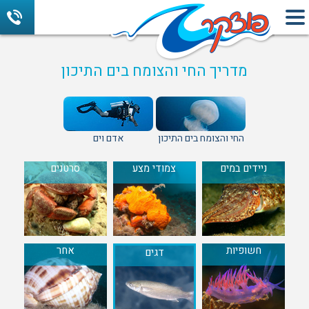
מדריך החי והצומח בים התיכון
החי והצומח בים התיכון
אדם וים
ניידים במים
צמודי מצע
סרטנים
חשופיות
אחר
דגים