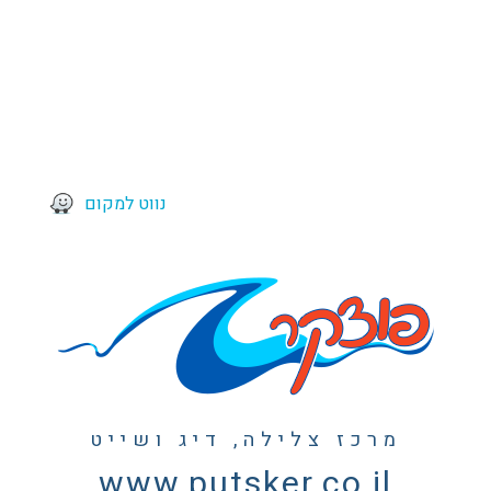
נווט למקום
מרכז צלילה, דיג ושייט
www.putsker.co.il