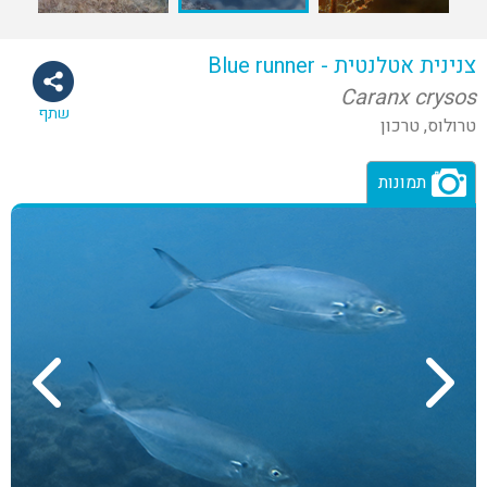
צנינית אטלנטית - Blue runner
Caranx crysos
שתף
טרולוס, טרכון
תמונות