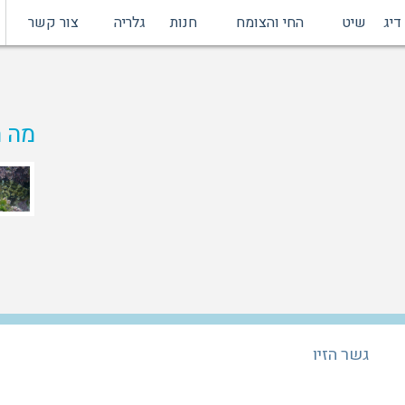
דיג
שיט
החי והצומח
חנות
גלריה
צור קשר
מה ת
גשר הזיו