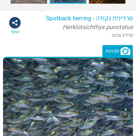
סרדינית נקודה - Spotback herring
Herklotsichthys punctatus
שתף
סרדין צהוב
תמונות