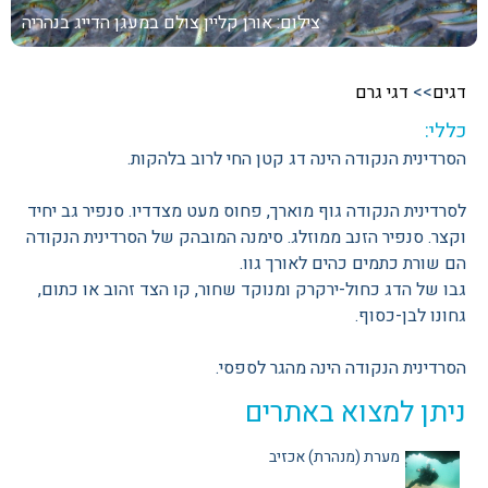
צילום: אורן קליין
צולם במעגן הדייג בנהריה
דגים
>>
דגי גרם
כללי:
הסרדינית הנקודה הינה דג קטן החי לרוב בלהקות.
לסרדינית הנקודה גוף מוארך, פחוס מעט מצדדיו. סנפיר גב יחיד
וקצר. סנפיר הזנב ממוזלג. סימנה המובהק של הסרדינית הנקודה
הם שורת כתמים כהים לאורך גוו.
גבו של הדג כחול-ירקרק ומנוקד שחור, קו הצד זהוב או כתום,
גחונו לבן-כסוף.
הסרדינית הנקודה הינה מהגר לספסי.
ניתן למצוא באתרים
מערת (מנהרת) אכזיב