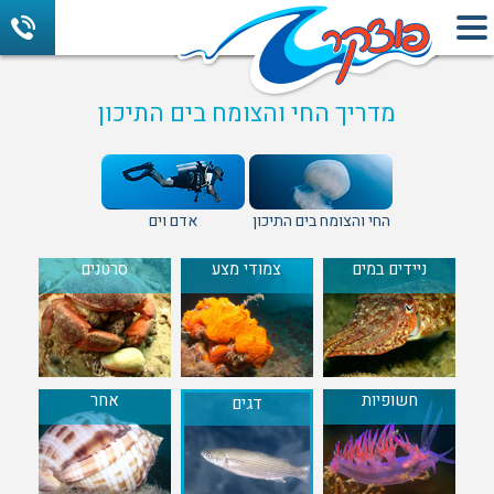
מדריך החי והצומח בים התיכון
החי והצומח בים התיכון
אדם וים
ניידים במים
צמודי מצע
סרטנים
חשופיות
אחר
דגים