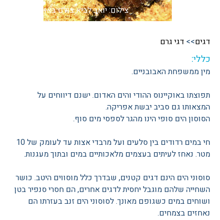
צילום: יואב לביא
צולם באזור תל אביב
דגים
>>
דגי גרם
כללי:
מין ממשפחת האבובניים.
תפוצתו באוקיינוס ההודי והים האדום. ישנם דיווחים על
המצאותו גם סביב יבשת אפריקה.
הסוסון הים סופי הינו מהגר לספסי מים סוף.
חי במים רדודים בין סלעים ועל מרבדי אצות עד לעומק של 10
מטר. נאחז לעיתים בעצמים מלאכותיים במים ובתוך מעגנות.
סוסוני הים הינם דגים קטנים, שבדרך כלל מוסווים היטב. כושר
השחייה שלהם מוגבל יחסית לדגים אחרים, הם חסרי סנפיר בטן
ושוחים במים כשגופם מאונך. לסוסוני הים זנב בעזרתו הם
נאחזים בצמחים.