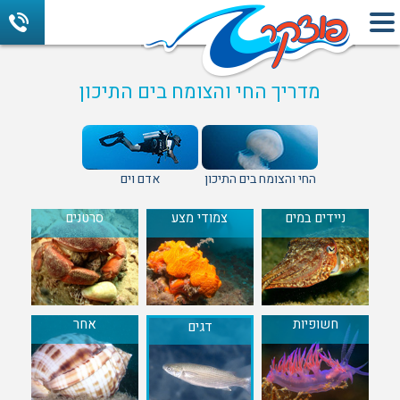
מדריך החי והצומח בים התיכון
החי והצומח בים התיכון
אדם וים
ניידים במים
צמודי מצע
סרטנים
חשופיות
אחר
דגים