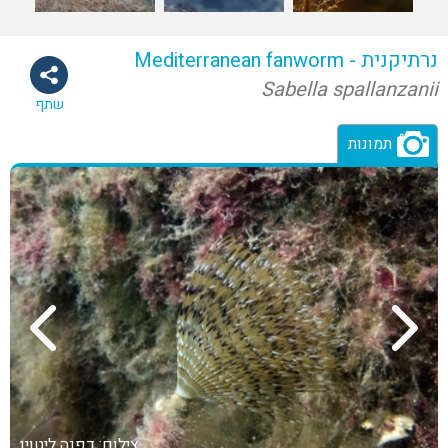
נרתיקנית - Mediterranean fanworm
Sabella spallanzanii
שתף
תמונות
צילום: דפנה ליטוין