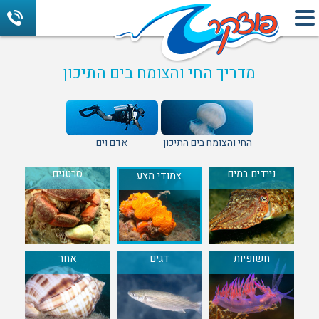
מדריך החי והצומח בים התיכון
החי והצומח בים התיכון
אדם וים
ניידים במים
סרטנים
צמודי מצע
חשופיות
דגים
אחר