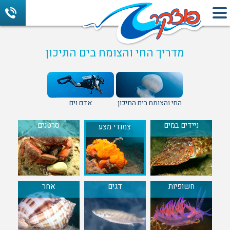
מדריך החי והצומח בים התיכון
החי והצומח בים התיכון
אדם וים
ניידים במים
סרטנים
צמודי מצע
חשופיות
דגים
אחר