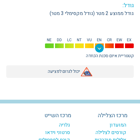
גודל:
גודל ממוצע 2 מטר (גודל מקסימלי 3 מטר)
NE
DD
LC
NT
VU
EN
CR
EW
EX
קטגוריית איום סכנת הכחדה
יכול לגרום לפציעה
מרכז הצלילה
מרכז השייט
המועדון
גלריה
קורסים לצלילה
סרטוני וידאו
צלילות מודרכות
קורס למתחילים