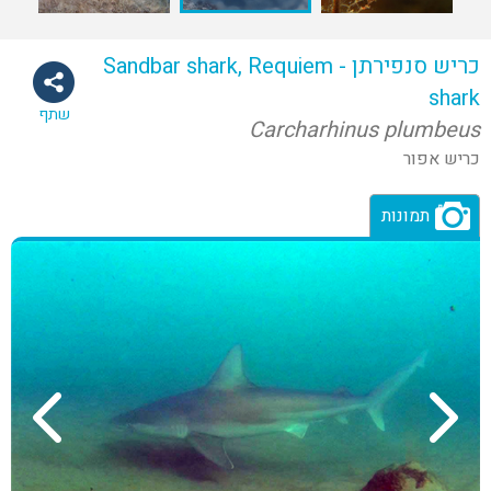
כריש סנפירתן - Sandbar shark, Requiem
shark
שתף
Carcharhinus plumbeus
כריש אפור
תמונות