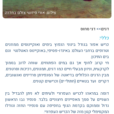
צילום: אורי פיזנטי
צולם בחדרה
דגים
>>
דגי סחוס
כללי:
כריש אפור בגודל בינוני הנפוץ בימים ואוקיינוסים ממוזגים
וטרופים ברחבי העולם: באינדו-פסיפי, באוקיינוס האטלנטי וגם
בים התיכון.
חי קרוב לחוף אך גם במים הפתוחים. שוחה לרוב בסמוך
לקרקעית, וניזון מבעלי חיים כמו דגים, תמנונים, רכיכות וסרטנים.
מבין הדגים הכלולים בדיאטה של הסנפירתן סרדינים ואנשובים,
דקרים ועד בטאיים (חתולי ים) וכרישים קטנים.
דומה במראהו לכריש העפרורי ולעיתים לא ניתן להבדיל בין
השניים על סמך מאפיינים חיצוניים בלבד. סנפיר גבו הראשון
גדול וממוקם בקדמת הגוף בחפיפה עם סנפירי החזה וגודלו
המקסימלי קטן מזה של הכריש העפרורי.