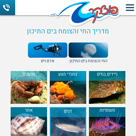
מדריך החי והצומח בים התיכון
החי והצומח בים התיכון
אדם וים
ניידים במים
צמודי מצע
סרטנים
חשופיות
אחר
דגים