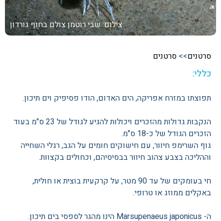
צילום: שבי רוטמן
צולם בחוף גורדון
סרטנים
>>
סרטנים
כללי:
תפוצתו במזרח אפריקה, הים האדום, הודו פסיפיק וים תיכון.
הנקבות גדולות מהזכרים ויכולות להגיע לגודל של 23 ס"מ בעוד
הזכרים הגודל של כ-18 ס"מ.
גוף השרימפ חיוור, עם חישוקים חומים על הגב, רגלי השחייה
וההליכה בצבע צהוב חיוור בבסיסיהם, וכחולים בקצוות.
חי בעומקים של עד 90 מטר, על קרקעית בוצית או חולית,
באקלים ממוזג או טרופי.
ה- Marsupenaeus japonicus הינו מהגר לספסי בים תיכון.