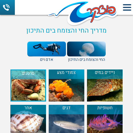
מדריך החי והצומח בים התיכון
החי והצומח בים התיכון
אדם וים
ניידים במים
צמודי מצע
סרטנים
חשופיות
דגים
אחר