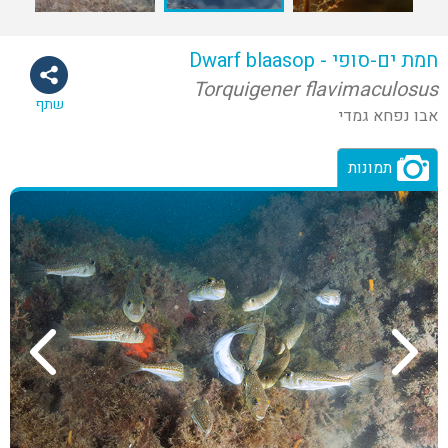
חמת ים-סופי - Dwarf blaasop
Torquigener flavimaculosus
שתף
אבו נפחא גמדי
תמונות