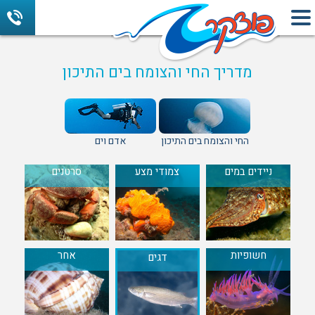
מדריך החי והצומח בים התיכון
החי והצומח בים התיכון
אדם וים
ניידים במים
צמודי מצע
סרטנים
חשופיות
אחר
דגים