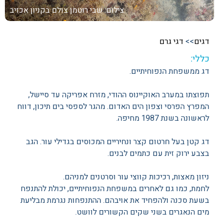
צילום: שבי רוטמן
צולם בקניון אכזיב
דגים
>>
דגי גרם
כללי:
דג ממשפחת הנפוחיתיים.
תפוצתו במערב האוקיינוס ההודי, מזרח אפריקה עד סיישל,
המפרץ הפרסי וצפון הים האדום. מהגר לספסי בים תיכון, דווח
לראשונה בשנת 1987 מחיפה.
דג קטן בעל חרטום קצר ונחיריים המכוסים בגדילי עור. הגב
בצבע ירוק זית עם כתמים לבנים.
ניזון מאצות, רכיכות קווצי עור וסרטנים למניהם.
לחמת, כמו גם לאחרים במשפחת הנפוחיתיים, יכולת להתנפח
בשעת סכנה ולהפחיד את אויבהם. ההתנפחות נגרמת מבליעת
מים הנאגרים בשני שקים הקשורים לוושט.