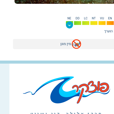
NE
DD
LC
NT
VU
EN
 הוערך
מין מוגן