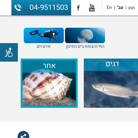
04-9511503
ру́с
עב'
En
החי והצומח בים התיכון
אדם וים
דגים
אחר