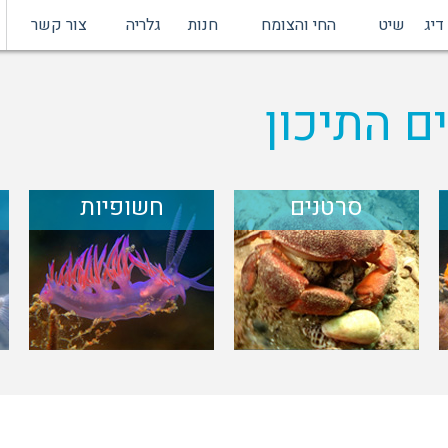
דיג
שיט
החי והצומח
חנות
גלריה
צור קשר
ם התיכון
סרטנים
חשופיות