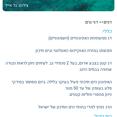
צילום: גל אייל
דגים
>>
דגי גרם
כללי:
דג ממשפחת האפוגוניים (חשמנוניים).
תפוצתו במזרח האוקיינוס האטלנטי ובים תיכון.
דג קטן בצבע אדום, בעל 2 סנפירי גב. לעיתים ניתן לראות נקודה
שחורה בבסיס הזנב.
האפוגון הים-תיכוני פעיל בעיקר בלילה. ביום מסתתר בסידקי
סלע בעומק של עד 50 מטר.
ניזון מחסרי חוליות קטנים.
הדג נפוץ למדי בחופי הים התיכון של ישראל.
בית גידול: