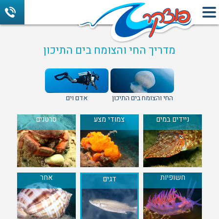
מדריך החי והצומח בים התיכון
החי והצומח בים התיכון
אדם וים
ניידים במים
צמודי מצע
סרטנים
חשופיות
אחר
דגים