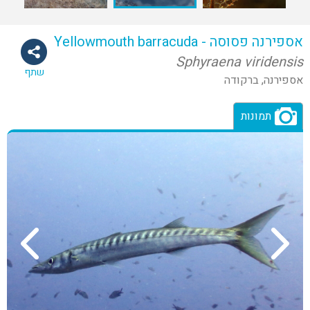
אספירנה פסוסה - Yellowmouth barracuda
Sphyraena viridensis
שתף
אספירנה, ברקודה
תמונות