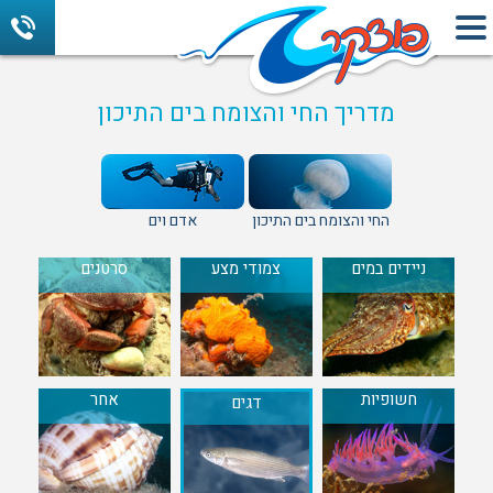
מדריך החי והצומח בים התיכון
החי והצומח בים התיכון
אדם וים
ניידים במים
צמודי מצע
סרטנים
חשופיות
אחר
דגים