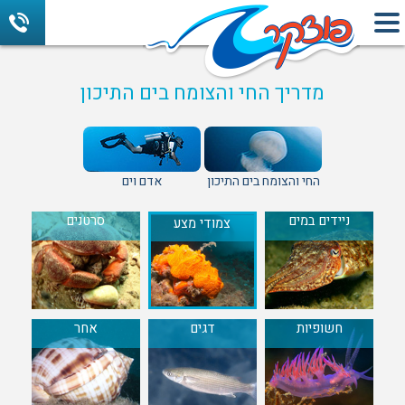
מדריך החי והצומח בים התיכון
החי והצומח בים התיכון
אדם וים
ניידים במים
סרטנים
צמודי מצע
חשופיות
דגים
אחר