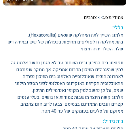
צמודי מצע
>>
צורבים
כללי:
אלמוג השייך לתת המחלקה ששאים (Hexacorallia).
בתת מחלקה זו לפוליפים מחיצות בכפולות של שש ובמידה ויש
שלד, השלד יהיה חיצוני.
תפוצתו בים התיכון ובים השחור. עד לא מזמן נחשב אלמוג זה
למין שהיגר לים התיכון מדרום אמריקה. אך מחקר שפורסם
לאחרונה הוכיח שאוכלוסיית האלמוג בים התיכון נפרדה
מהאוכלוסיה הקיימת באוקיינוס האטלנטי לפני מספר מילוני
שנים, על כן נחשב למין מקומי ואנדמי לים התיכון.
אלמוג קשה היוצר מושבות צמודות או גושים. בעלי ענפים
קצרים ועבים הממוזגם בבסיסם. צבעו לרוב חום צהבהב.
ממוקם על סלעים בעומקים של עד 40 מטר.
בית גידול:
סלעים ומערות עד עומק 40 מטר