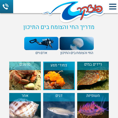
מדריך החי והצומח בים התיכון
החי והצומח בים התיכון
אדם וים
ניידים במים
סרטנים
צמודי מצע
חשופיות
דגים
אחר