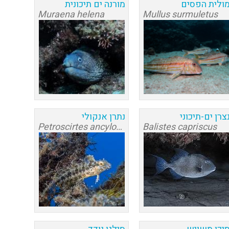
ולית הפסים
מורנה ים תיכונית
Muraena helena
Mullus surmuletus
צרן ים-תיכוני
נתרן אנקולי
Petroscirtes ancylodon
Balistes capriscus