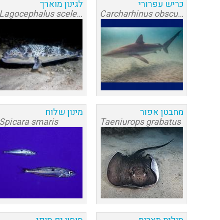
כריש עפרורי
לגינון מוארך
Lagocephalus sceleratus
Carcharhinus obscurus
מחבטן אפור
מינון שלוח
Spicara smaris
Taeniurops grabatus