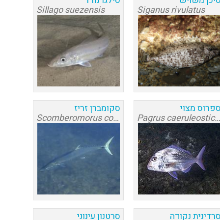
יכן משויש
סילגו נודד
Sillago suezensis
Siganus rivulatus
פרוס מצוי
סקומברן זריז
Scomberomorus commerson
Pagrus caeruleostict
רדינית נקודה
סרטנון עינוני