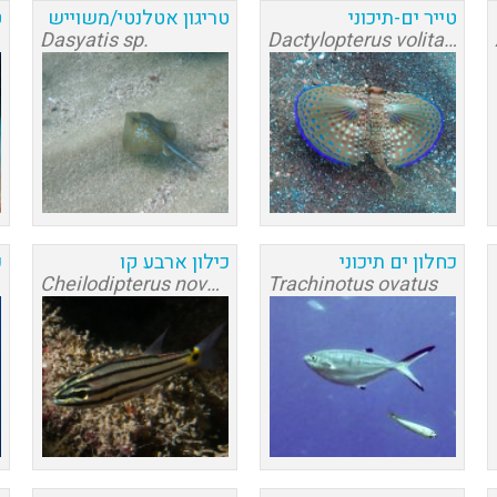
טייר ים-תיכוני
טריגון אטלנטי/משוייש
ט
Dasyatis sp.
Dactylopterus volitans
כחלון ים תיכוני
כילון ארבע קו
כ
Cheilodipterus novemstriatus
Trachinotus ovatus