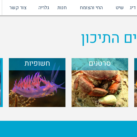
דיג
שיט
החי והצומח
חנות
גלריה
צור קשר
ם התיכון
סרטנים
חשופיות