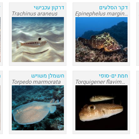
דקר הסלעים
דרקון עכבישי
ז
Trachinus araneus
Epinephelus marginatus
חמת ים-סופי
חשמלן משויש
ח
Torpedo marmorata
Torquigener flavimaculosus