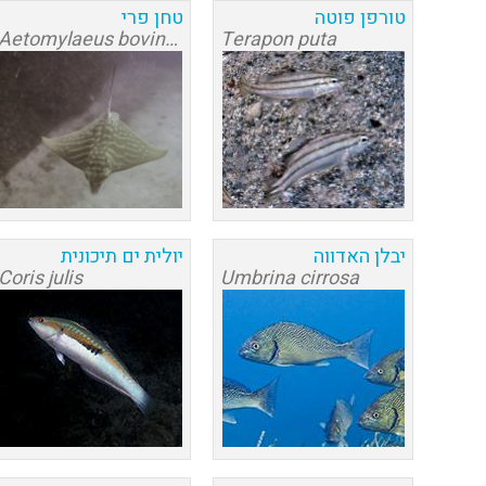
טורפן פוטה
טחן פרי
Aetomylaeus bovinus
Terapon puta
יבלן האדווה
יולית ים תיכונית
Coris julis
Umbrina cirrosa