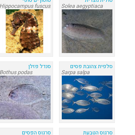
סולית מצרית
סוסון ים סופי
Hippocampus fuscus
Solea aegyptiaca
סלפית צהובת פסים
סנדל פזלן
Bothus podas
Sarpa salpa
סרגוס הטבעת
סרגוס הפסים