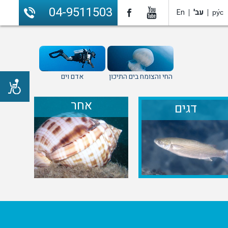
04-9511503
En
עב'
ру́с
החי והצומח בים התיכון
אדם וים
אחר
דגים