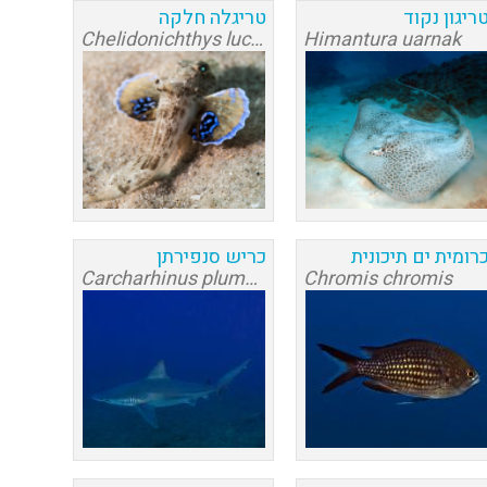
ריגון נקוד
טריגלה חלקה
Chelidonichthys lucerna
Himantura uarnak
רומית ים תיכונית
כריש סנפירתן
Carcharhinus plumbeus
Chromis chromis