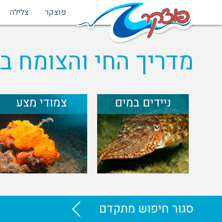
פוצקר
צלילה
מדריך החי והצומח בי
ניידים במים
צמודי מצע
סגור חיפוש מתקדם