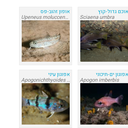
וכם גדול-קוץ
אופון זהוב-פס
Upeneus moluccensis
Sciaena umbra
פוגון ים-תיכוני
אפוגון עיני
Apogonichthyoides pharaonis
Apogon imberbis