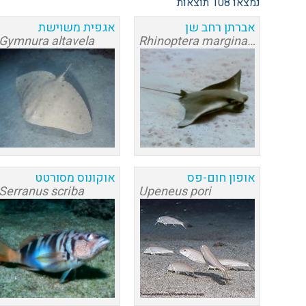
נמצאו 108 תוצאות
אברתן רחב שן
אגפית משוישת
Gymnura altavela
Rhinoptera marginata
אופון חום-פס
אוקונוס מסורטט
Serranus scriba
Upeneus pori