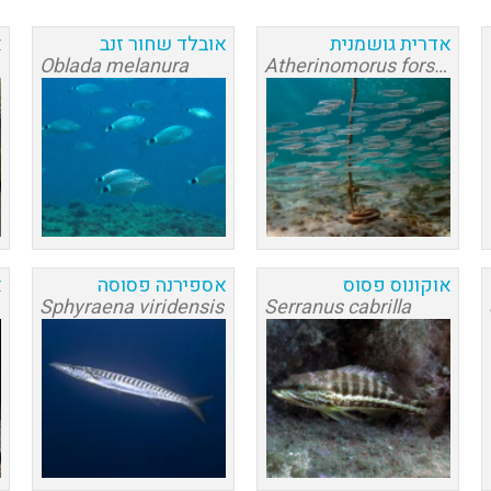
אדרית גושמנית
אובלד שחור זנב
א
Oblada melanura
Atherinomorus forskalii
אוקונוס פסוס
אספירנה פסוסה
א
Sphyraena viridensis
Serranus cabrilla