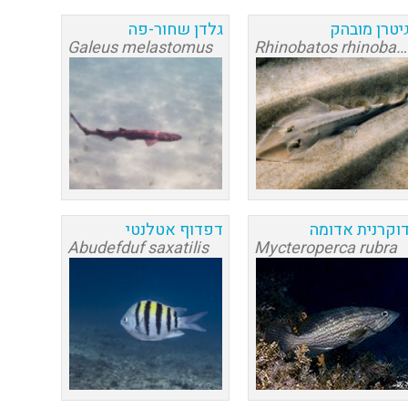
יטרן מובהק
גלדן שחור-פה
Galeus melastomus
Rhinobatos rhinobatos
וקרנית אדומה
דפדוף אטלנטי
Abudefduf saxatilis
Mycteroperca rubra