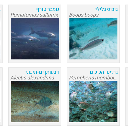
גובוס גלילי
גומבר טורף
ג
Pomatomus saltatrix
Boops boops
גרזינון הכוכים
דבשתן ים-תיכוני
ד
Alectis alexandrina
Pempheris rhomboidea