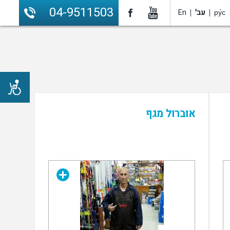
04-9511503
ру́с
עב'
En
אוברול מגף