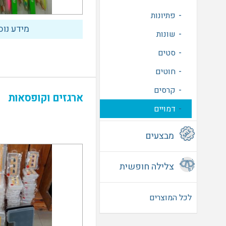
סנפירים
מסכות
פתיונות
מידע נוס
חלקי חילוף
שונות
ווסתים
סטים
פנסים
חוטים
מחשבי צלילה
קרסים
ארגזים וקופסאות
מיכלים
דמויים
מבצעים
מבצע שחיה
צלילה חופשית
מבצע צלילה
רובי גומיות
מבצע דיג
לכל המוצרים
רובי אויר