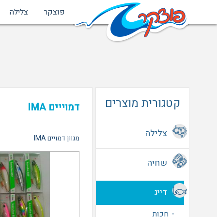
פוצקר
צלילה
קטגורית מוצרים
דמוייים IMA
צלילה
מגוון דמויים IMA
סנפירים
שחיה
חליפות וביגוד
משקפות שחיה
מאזנים
דייג
ציוד שחיה
אביזרים
חכות